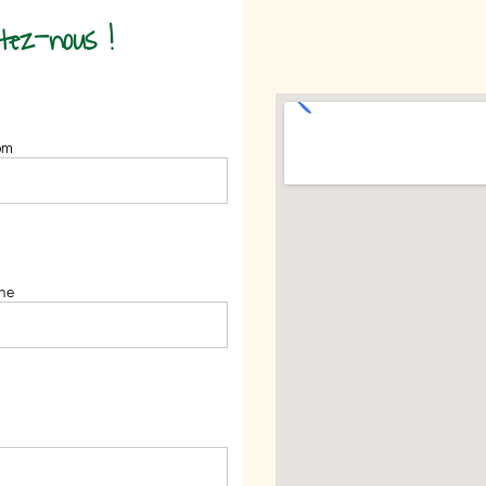
tez-nous !
om
ne