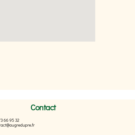
Contact
73 66 95 32
tact@augredupre.fr