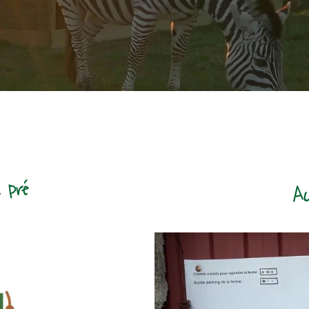
 pré
Ac